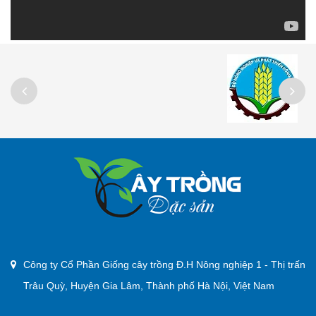
Công ty Cổ Phần Giống cây trồng Đ.H Nông nghiệp 1 - Thị trấn
Trâu Quỳ, Huyện Gia Lâm, Thành phố Hà Nội, Việt Nam