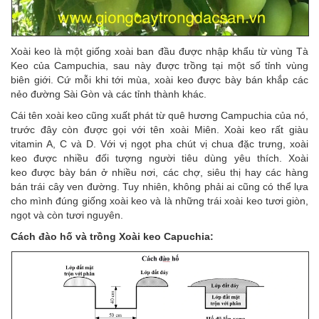
Xoài keo là một giống xoài ban đầu được nhập khẩu từ vùng Tà
Keo của Campuchia, sau này được trồng tại một số tỉnh vùng
biên giới. Cứ mỗi khi tới mùa, xoài keo được bày bán khắp các
nẻo đường Sài Gòn và các tỉnh thành khác.
Cái tên xoài keo cũng xuất phát từ quê hương Campuchia của nó,
trước đây còn được gọi với tên xoài Miên. Xoài keo rất giàu
vitamin A, C và D. Với vị ngọt pha chút vị chua đặc trưng, xoài
keo được nhiều đối tượng người tiêu dùng yêu thích. Xoài
keo được bày bán ở nhiều nơi, các chợ, siêu thị hay các hàng
bán trái cây ven đường. Tuy nhiên, không phải ai cũng có thể lựa
cho mình đúng giống xoài keo và là những trái xoài keo tươi giòn,
ngọt và còn tươi nguyên.
Cách đào hố và trồng Xoài keo Capuchia: