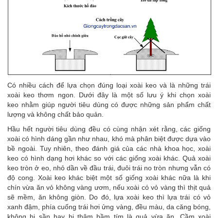
Có nhiều cách để lựa chọn đúng loại xoài keo và là những trái
xoài keo thơm ngon. Dưới đây là một số lưu ý khi chọn xoài
keo nhằm giúp người tiêu dùng có được những sản phẩm chất
lượng và không chất bảo quản.
Hầu hết người tiêu dùng đều có cùng nhận xét rằng, các giống
xoài có hình dáng gần như nhau, khó mà phân biệt được dựa vào
bề ngoài. Tuy nhiên, theo đánh giá của các nhà khoa học, xoài
keo có hình dạng hơi khác so với các giống xoài khác. Quả xoài
keo tròn ở eo, nhỏ dần về đầu trái, đuôi trái no tròn nhưng vẫn có
độ cong. Xoài keo khác biệt một số giống xoài khác nữa là khi
chín vừa ăn vỏ không vàng ươm, nếu xoài có vỏ vàng thì thịt quả
sẽ mềm, ăn không giòn. Do đó, lựa xoài keo thì lựa trái có vỏ
xanh đậm, phía cuống trái hơi ửng vàng, đều màu, da căng bóng,
không bị sần hay bị thâm bầm tím là quả vừa ăn. Cầm xoài