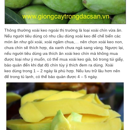
Thông thường xoài keo ngoài thị trường là loại xoài chín vừa ăn.
Nếu người tiêu dùng có nhu cầu dùng xoài keo để chế biến các
món ăn như gỏi xoài, xoài ngâm chua,… nên chọn xoài keo non,
chưa chín sẽ thích hợp, da xanh chưa ngả sang vàng. Ngược lại,
nếu người tiêu dùng ưa thích ăn xoài keo chín mà không mua
được loại như ý muốn, có thể mua xoài keo già, bỏ trong túi giấy,
bảo quản đến khi đạt độ chín tùy ý thích đem ra dùng. Xoài
keo dùng trong 1 – 2 ngày là phù hợp. Nếu lưu trữ lâu hơn nên
để trong tủ lạnh, có thể bảo quản được 4 – 5 ngày.