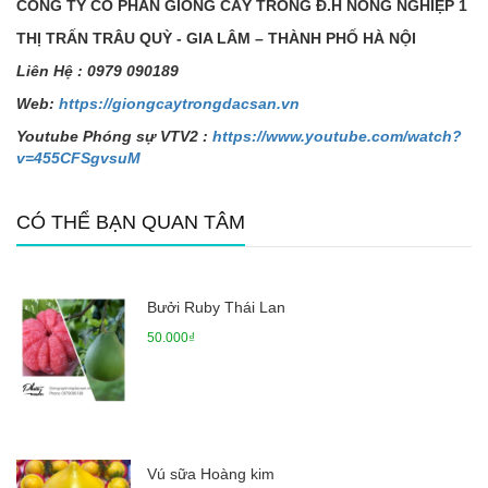
CÔNG TY C
Ổ
PH
Ẩ
N GI
Ố
NG CÂY TR
Ồ
NG Đ.H NÔNG NGHI
Ệ
P 1
TH
Ị
TR
Ấ
N TRÂU QUỲ - GIA LÂM – THÀNH PH
Ố
HÀ N
Ộ
I
Liên H
ệ
: 0979 090189
Web:
https://giongcaytrongdacsan.vn
Youtube Phóng sự VTV2 :
https://www.youtube.com/watch?
v=455CFSgvsuM
CÓ THỂ BẠN QUAN TÂM
Bưởi Ruby Thái Lan
50.000₫
Vú sữa Hoàng kim