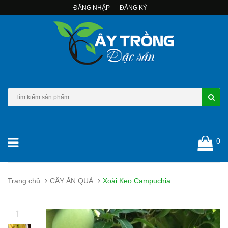
ĐĂNG NHẬP
ĐĂNG KÝ
0
Trang chủ
CÂY ĂN QUẢ
Xoài Keo Campuchia