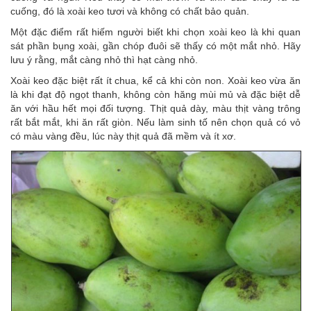
cuống, đó là xoài keo tươi và không có chất bảo quản.
Một đặc điểm rất hiếm người biết khi chọn xoài keo là khi quan
sát phần bụng xoài, gần chóp đuôi sẽ thấy có một mắt nhỏ. Hãy
lưu ý rằng, mắt càng nhỏ thì hạt càng nhỏ.
Xoài keo đặc biệt rất ít chua, kể cả khi còn non. Xoài keo vừa ăn
là khi đạt độ ngọt thanh, không còn hăng mùi mủ và đặc biệt dễ
ăn với hầu hết mọi đối tượng. Thịt quả dày, màu thịt vàng trông
rất bắt mắt, khi ăn rất giòn. Nếu làm sinh tố nên chọn quả có vỏ
có màu vàng đều, lúc này thịt quả đã mềm và ít xơ.