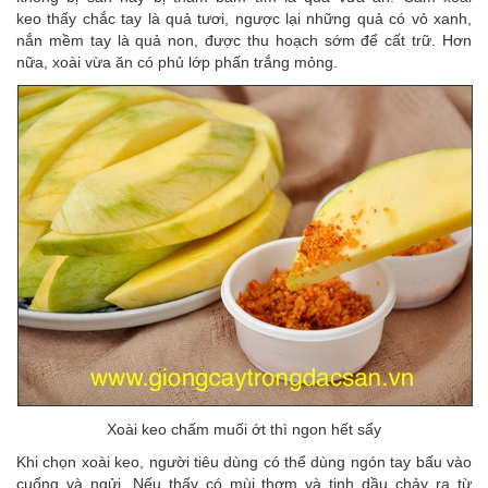
keo thấy chắc tay là quả tươi, ngược lại những quả có vỏ xanh,
nắn mềm tay là quả non, được thu hoạch sớm để cất trữ. Hơn
nữa, xoài vừa ăn có phủ lớp phấn trắng mỏng.
Xoài keo chấm muối ớt thì ngon hết sẩy
Khi chọn xoài keo, người tiêu dùng có thể dùng ngón tay bấu vào
cuống và ngửi. Nếu thấy có mùi thơm và tinh dầu chảy ra từ