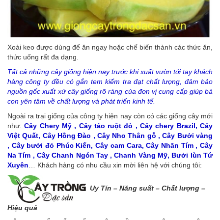
Xoài keo được dùng để ăn ngay hoặc chế biến thành các thức ăn,
thức uống rất đa dạng.
Tất cả những cây giống hiện nay trước khi xuất vườn tới tay khách
hàng công ty đều có gắn tem kiểm tra đạt chất lượng, đảm bảo
nguồn gốc xuất xứ cây giống rõ ràng của đơn vị cung cấp giúp bà
con yên tâm về chất lượng và phát triển kinh tế.
Ngoài ra trại giống của công ty hiện nay còn có các giống cây mới
như:
Cây Chery Mỹ , Cây táo ruột đỏ , Cây chery Brazil, Cây
Việt Quất, Cây Hồng Đào , Cây Nho Thân gỗ , Cây Bưởi vàng
, Cây bưởi đỏ Phúc Kiến, Cây cam Cara, Cây Nhãn Tím , Cây
Na Tím , Cây Chanh Ngón Tay , Chanh Vàng Mỹ, Bưởi lùn Tứ
Xuyên
… Khách hàng có nhu cầu xin mời liên hệ với chúng tôi:
Uy Tín – Năng s
uất – Chất lượng –
Hiệu quả