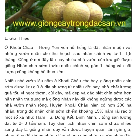
1. Giới Thiệu:
Ở Khoái Châu – Hưng Yên vốn nổi tiếng là đất nhãn muộn với
những vườn nhãn cho thu hoạch sau nhãn chính vụ từ 1- 1,5
tháng. Cũng ở nơi đây lâu nay nhiều nhà vườn còn lưu giữ được
giống Nhãn chín sớm trước nhãn chính vụ gần 1 tháng và chất
lượng cũng không hề thua kém.
Nhiều nhà vườn lâu năm ở Khoái Châu cho hay, giống nhãn chín
sớm được lưu giữ ở địa phương từ nhiều đời nay, nhờ chất lượng
quả tốt, vị ngọt thơm, cùi dày, mã đẹp và đặc biệt chín sớm hơn
hẳn nhãn trà trung mà giống nhãn này đã không ngừng được các
nhà vườn nhân rộng. Huyện Khoái Châu hiện có hơn 200 ha
nhãn, trong đó nhãn chín sớm chiếm khoảng 15% nằm rải rác ở
một số xã như: Hàm Tử, Đông Kết, Bình Minh… tổng sản lượng
đạt từ 2- 3 tấn/năm. Tuy diện tích nhãn chín sớm chưa nhiều
song đây là giống nhãn quý vẫn được huyện quan tâm gìn giữ,
nhân rộng để không những làm phong phú những vườn nhãn đặc