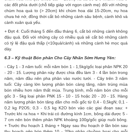
các đốt phía dưới (chỗ tiếp giáp với ngọn cành mẹ) đối với những
chùm hoa quá to (> 20cm) khi chùm hoa dài 15-20cm, nụ hoa
chưa hé nở, đồng thời cắt bỏ những cành sâu bệnh, cành khô và
cành xuân quá yếu.
+ Đợt 4: Cuối tháng 5 đến đầu tháng 6, cắt bỏ những cành không
đậu quả. Đối với những cây có nhiều quả sẽ cắt bỏ những cành
có tỷ lệ đậu quả thấp (<10quả/cành) và những cành hè mọc quá
dày.
6.3 – Kỹ thuật Bón phân Cho Cây Nhãn Sớm Hưng Yên:
- Cây 1 - 3 năm tuổi: mỗi năm bón 1 - 1,5kg/gốc loại phân NPK 20
- 20 - 15. Lượng phân này được chia đều làm 3 - 4 lần bón trong
năm, năm đầu nên pha phân vào nước tưới. - Cây trên 3 năm
tuổi: Cây càng lớn lượng phân bón càng tăng, năm trúng mùa
bón nhiều hơn năm thất mùa. Trung bình, mỗi năm bón cho mỗi
gốc 3 - 5kg loại phân PNK 15 - 10 - 15 hoặc 20 - 20 - 15. Hàng
năm lượng phân bón tăng dần cho mỗi gốc từ 0,4 - 0,5kgN; 0,1 -
0,2 kg P2O5; 0,3 - 0,5 kg K2O bón vào các giai đoạn sau: +
Trước khi ra hoa + Khi trái có đường kính 1cm, bông dài được 5 -
7 cm nên bón thêm phân NPK khoảng 100g/gốc giúp nuôi bông.
+ Trước thu hoạch 1 tháng + Ngay sau thu hoạch ở lần bón sau
thu hoạch nên bón thêm 10 - 20kg phân chuồng hoai cho mỗi