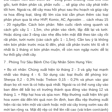
gốc, tưới thâm phân cá, phân ruốc ... sẽ giúp cho cây phát triển
tốt hơn. Ngoài ra, để cây mau hồi phục sau thu hoạch và giúp cây
ra hoa đồng loạt, tăng độ lớn của trái cần phun thêm các loại
phân phun qua lá như HVP, Komix, AC, Agrostim ... cách nhau 15
- 20 ngày/lần. Cách bón phân: Nên cuốc rãnh vòng quanh và
cách gốc cây 1 - 1,5m, cho phân vào rãnh, lấp đất lại và tưới.
Hoặc dùng cào 3 răng cào nhẹ đều trên mặt đất theo tán cây rồi
rãi phân, tưới nước (cào cách gốc 1 - 1,5m). Cần lưu ý là không
nên bón phân trước mùa lũ đến, phải cắt phân trước khi lũ về ít
nhất là 1 tháng vì bón phân muộn, rễ còn non ngập nước dễ bị
hư thối gây chết cây.
7 . Phòng Trừ Sâu Bệnh Cho Cây Nhãn Sớm Hưng Yên:
+ Bọ xít nhãn: Chúng xuất hiện từ tháng 2 - 3 và gây hại mạnh
nhất vào tháng 4 - 6. Sử dụng các loại thuốc để phòng trừ:
Sherpa 0,2 - 0,3% hoặc Trebon 0,15 - 0,2% và phun vào giai
đoạn bọ xít non là có hiệu quả nhất. Ngoài ra có thể rung cây vào
ban đêm để bắt bọ xít trưởng thành qua đông vào tháng 12 và
tháng 1. + Rệp hại hoa và qủa non: Rệp thường xuất hiện khi giò
hoa vươn dài đến khi quả non ổn định, ban đầu rệp thường xuất
hiện rải rác trên một vài cành hoặc một vài cây trong vườn sau đó
mới lan rộng ra. Mật độ rệp có thể lên rất cao (vài trăm con/cành)