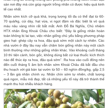
sản nơi đây mà còn giúp người trồng nhãn có được hiệu quả kinh
tế cao nhất.
Nhãn sớm kích cỡ quả khá, trọng lượng tối đa có thể đạt từ 60-
70 quả/kg, cùi dày, hạt vừa, vị ngọt đậm và đặc biệt là vỏ quả
màu nâu vàng nhìn rất bắt mắt. Anh Đỗ Bá Nghĩa, Chủ nhiệm
HTX nhãn lồng Khoái Châu cho biết: “Đây là giống nhãn hoàn
toàn không bị lai tạo, việc nhân giống chủ yếu bằng phương pháp
gieo hạt- ghép cây ra hoa, đậu quả sớm một cách tự nhiên. Các
nhà vườn ở đây lâu nay vẫn chăm bón giống nhãn này một cách
bình thường như những giống nhãn khác. Vào khoảng cuối tháng
10 thì tiện cành, bón gốc, không dùng bất cứ loại thuốc kích thích
nào để thúc ép ra hoa, đậu quả sớm”. Ra hoa vào cuối đông nên
đến cuối tháng 5 âm lịch nhãn sớm Khoái Châu đã bắt đầu cho
thu hoạch với giá bán tại vườn từ 50 – 60 nghìn đồng/kg, gấp 2,5
– 3 lần giá nhãn chính vụ. Nhãn chín sớm tự nhiên, chất lượng
quả ngon, mẫu mã đẹp, tất cả những yếu tố này đã trở thành thế
mạnh thu hút nhiều khách hàng.