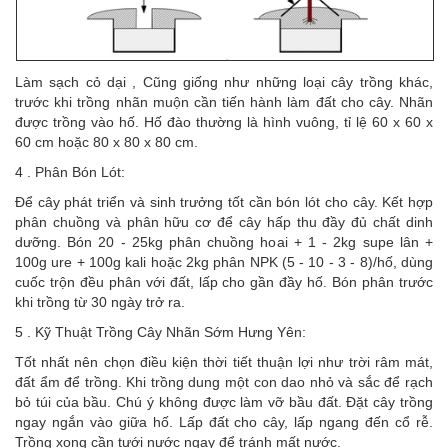
Làm sạch cỏ dại , Cũng giống như những loại cây trồng khác,
trước khi trồng nhãn muộn cần tiến hành làm đất cho cây. Nhãn
được trồng vào hố. Hố đào thường là hình vuông, tỉ lệ 60 x 60 x
60 cm hoặc 80 x 80 x 80 cm.
4 . Phân Bón Lót:
Để cây phát triển và sinh trưởng tốt cần bón lót cho cây. Kết hợp
phân chuồng và phân hữu cơ để cây hấp thu đầy đủ chất dinh
dưỡng. Bón 20 - 25kg phân chuồng hoai + 1 - 2kg supe lân +
100g ure + 100g kali hoặc 2kg phân NPK (5 - 10 - 3 - 8)/hố, dùng
cuốc trộn đều phân với đất, lấp cho gần đầy hố. Bón phân trước
khi trồng từ 30 ngày trở ra.
5 . Kỹ Thuật Trồng Cây Nhãn Sớm Hưng Yên:
Tốt nhất nên chọn điều kiện thời tiết thuận lợi như trời râm mát,
đất ẩm để trồng. Khi trồng dung một con dao nhỏ và sắc để rạch
bỏ túi của bầu. Chú ý không được làm vỡ bầu đất. Đặt cây trồng
ngay ngắn vào giữa hố. Lấp đất cho cây, lấp ngang đến cổ rễ.
Trồng xong cần tưới nước ngay để tránh mất nước.