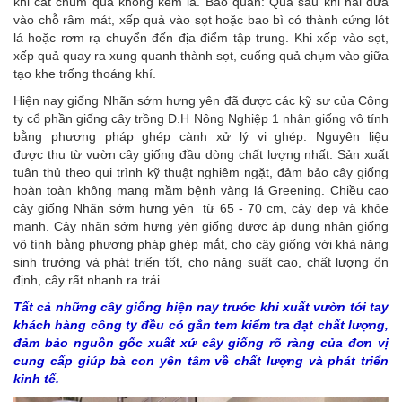
khi cắt chùm quả không kèm lá. Bảo quản: Quả sau khi hái đưa
vào chỗ râm mát, xếp quả vào sọt hoặc bao bì có thành cứng lót
lá hoặc rơm rạ chuyển đến địa điểm tập trung. Khi xếp vào sọt,
xếp quả quay ra xung quanh thành sọt, cuống quả chụm vào giữa
tạo khe trống thoáng khí.
Hiện nay giống Nhãn sớm hưng yên đã được các kỹ sư của Công
ty cổ phần giống cây trồng Đ.H Nông Nghiệp 1 nhân giống vô tính
bằng phương pháp ghép cành xử lý vi ghép. Nguyên liệu
được thu từ vườn cây giống đầu dòng chất lượng nhất. Sản xuất
tuân thủ theo qui trình kỹ thuật nghiêm ngặt, đảm bảo cây giống
hoàn toàn không mang mầm bệnh vàng lá Greening. Chiều cao
cây giống Nhãn sớm hưng yên từ 65 - 70 cm, cây đẹp và khỏe
mạnh. Cây nhãn sớm hưng yên giống được áp dụng nhân giống
vô tính bằng phương pháp ghép mắt, cho cây giống với khả năng
sinh trưởng và phát triển tốt, cho năng suất cao, chất lượng ổn
định, cây rất nhanh ra trái.
Tất cả những cây giống hiện nay trước khi xuất vườn tới tay
khách hàng công ty đều có gắn tem kiểm tra đạt chất lượng,
đảm bảo nguồn gốc xuất xứ cây giống rõ ràng của đơn vị
cung cấp giúp bà con yên tâm về chất lượng và phát triển
kinh tế.