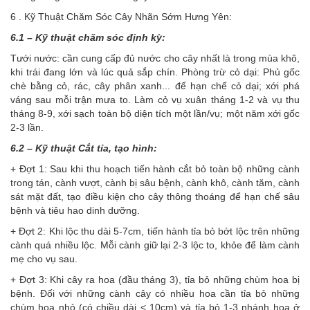
6 . Kỹ Thuật Chăm Sóc Cây Nhãn Sớm Hưng Yên:
6.1 – Kỹ thuật chăm sóc định kỳ:
Tưới nước: cần cung cấp đủ nước cho cây nhất là trong mùa khô,
khi trái đang lớn và lúc quả sắp chín. Phòng trừ cỏ dại: Phủ gốc
chè bằng cỏ, rác, cây phân xanh... để hạn chế cỏ dại; xới phá
váng sau mỗi trận mưa to. Làm cỏ vụ xuân tháng 1-2 và vụ thu
tháng 8-9, xới sạch toàn bộ diện tích một lần/vụ; một năm xới gốc
2-3 lần.
6.2 – Kỹ thuật Cắt tỉa, tạo hình:
+ Đợt 1: Sau khi thu hoạch tiến hành cắt bỏ toàn bộ những cành
trong tán, cành vượt, cành bị sâu bệnh, cành khô, cành tăm, cành
sát mặt đất, tạo điều kiện cho cây thông thoáng để hạn chế sâu
bệnh và tiêu hao dinh dưỡng.
+ Đợt 2: Khi lộc thu dài 5-7cm, tiến hành tỉa bỏ bớt lộc trên những
cành quá nhiều lộc. Mỗi cành giữ lại 2-3 lộc to, khỏe để làm cành
mẹ cho vụ sau.
+ Đợt 3: Khi cây ra hoa (đầu tháng 3), tỉa bỏ những chùm hoa bị
bệnh. Đối với những cành cây có nhiều hoa cần tỉa bỏ những
chùm hoa nhỏ (có chiều dài < 10cm) và tỉa bỏ 1-3 nhánh hoa ở