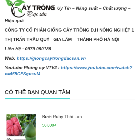
Uy Tín – Năng s
uất – Chất lượng –
Hiệu quả
CÔNG TY C
Ổ
PH
Ẩ
N GI
Ố
NG CÂY TR
Ồ
NG Đ.H NÔNG NGHI
Ệ
P 1
TH
Ị
TR
Ấ
N TRÂU QUỲ - GIA LÂM – THÀNH PH
Ố
HÀ N
Ộ
I
Liên H
ệ
: 0979 090189
Web:
https://giongcaytrongdacsan.vn
Youtube Phóng sự VTV2 :
https://www.youtube.com/watch?
v=455CFSgvsuM
CÓ THỂ BẠN QUAN TÂM
Bưởi Ruby Thái Lan
50.000₫