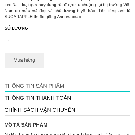
loại Na”, loại quả này đang rất được ưa chuộng tại thị trường Việt
Nam do mẫu mã đẹp và chất lượng tuyệt hảo. T
ên tiếng anh là
SUGARAPPLE thuộc giống Annonaceae.
SỐ LƯỢNG
Mua hàng
THÔNG TIN SẢN PHẨM
THÔNG TIN THANH TOÁN
CHÍNH SÁCH VẬN CHUYỂN
MÔ TẢ SẢN PHẨM
Na Đài Loan (hay mãng cầu Đài Loan)
được coi là “Vua của các