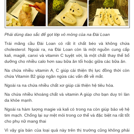
Phải dùng dao sắc để gọt lớp vỏ mỏng của na Đài Loan
Trái mãng cầu Đài Loan có rất ít chất béo và không chứa
cholesterol. Ngoài ra, na Đài Loan còn là một nguồn cung cấp
kali, magiê, canxi và vitamin C tuyệt vời, là một chất thay thế bổ
dưỡng cho nhiều calo hơn sau bữa ăn tối hoặc giữa các bữa ăn.
Na chứa nhiều vitamin A, C giúp cải thiện thị lực đồng thời còn
chứa Vitamin B2 giúp ngăn ngừa các vấn đề về mắt.
Ngoài ra na chứa nhiều chất xơ giúp cải thiện hệ tiêu hóa.
Na chứa nhiều khoáng chất và vitamin A giúp cho bạn duy trì làn
da khỏe mạnh.
Ngoài ra hàm lượng magie và kali có trong na còn giúp bảo vệ hệ
tim mạch. Chống lại sự mệt mỏi trong cơ thể và đặc biệt na rất tốt
cho phụ nữ mang thai
Vì vậy gía bán của loại quả này trên thị trường cũng không phải