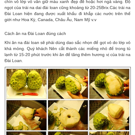
chín vỏ lớp vỏ vẫn giữ màu xanh đẹp đẽ hoặc hơi ngả vàng. Độ
ngọt của trái na dai đài loan cũng khoảng từ 20-25Brix.Các trái na
Đài Loan hiện đang được xuất khẩu đi khắp các nước trên thế
giới như Hoa Kỳ, Canada, Châu Âu, Nam Mỹ v.v
Cách ăn na Đài Loan đúng cách
Khi ăn na đài loan sẽ phải dùng dao sắc nhọn để gọt vỏ do lớp vỏ
khá mỏng. Quý khách Nên cắt thành các miếng nhỏ để trong tủ
lạnh từ 15-20 phút trước khi ăn để tăng thêm hương vị của trái na
Đài Loan.