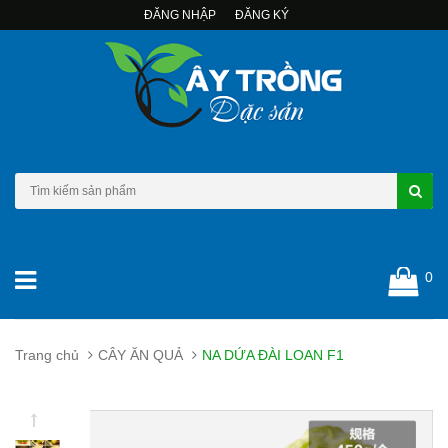
ĐĂNG NHẬP
ĐĂNG KÝ
0
Trang chủ
CÂY ĂN QUẢ
NA DỨA ĐÀI LOAN F1