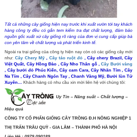
Tất cả những cây giống hiện nay trước khi xuất vườn tới tay khách
hàng công ty đều có gắn tem kiểm tra đạt chất lượng, đảm bảo
nguồn gốc xuất xứ cây giống rõ ràng của đơn vị cung cấp giúp bà
con yên tâm về chất lượng và phát triển kinh tế.
Ngoài ra trại giống của công ty hiện nay còn có các giống cây mới
như:
Cây Chery Mỹ
,
Cây táo ruột đỏ
, Cây chery Brazil, Cây
Việt Quất, Cây Hồng Đào , Cây Nho Thân gỗ ,
Cây Bưởi vàng
, Cây bưởi đỏ Phúc Kiến, Cây cam Cara, Cây Nhãn Tím , Cây
Na Tím , Cây Chanh Ngón Tay , Chanh Vàng Mỹ, Bưởi lùn Tứ
Xuyên…
Khách hàng có nhu cầu xin mời liên hệ với chúng tôi:
Uy Tín – Năng s
uất – Chất lượng –
Hiệu quả
CÔNG TY CỔ PHẨN GIỐNG CÂY TRỒNG Đ.H NÔNG NGHIỆP 1
THỊ TRẤN TRÂU QUỲ - GIA LÂM – THÀNH PHỐ HÀ NỘI
Liên H
ệ
: 0979 090189