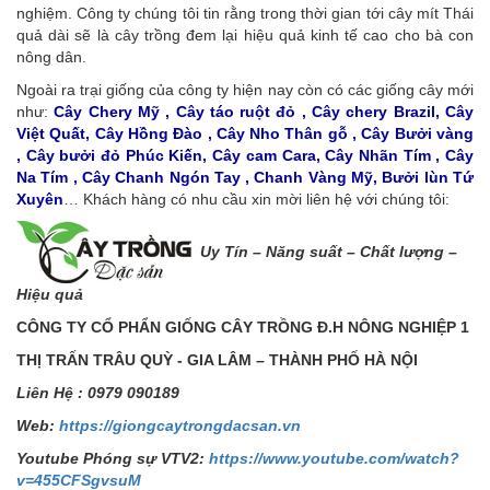
nghiệm. Công ty chúng tôi tin rằng trong thời gian tới cây mít Thái
quả dài sẽ là cây trồng đem lại hiệu quả kinh tế cao cho bà con
nông dân.
Ngoài ra trại giống của công ty hiện nay còn có các giống cây mới
như:
Cây Chery Mỹ , Cây táo ruột đỏ , Cây chery Brazil, Cây
Việt Quất, Cây Hồng Đào , Cây Nho Thân gỗ , Cây Bưởi vàng
, Cây bưởi đỏ Phúc Kiến, Cây cam Cara, Cây Nhãn Tím , Cây
Na Tím , Cây Chanh Ngón Tay , Chanh Vàng Mỹ, Bưởi lùn Tứ
Xuyên
… Khách hàng có nhu cầu xin mời liên hệ với chúng tôi:
Uy Tín – Năng s
uất – Chất lượng –
Hiệu quả
CÔNG TY C
Ổ
PH
Ẩ
N GI
Ố
NG CÂY TR
Ồ
NG Đ.H NÔNG NGHI
Ệ
P 1
TH
Ị
TR
Ấ
N TRÂU QUỲ - GIA LÂM – THÀNH PH
Ố
HÀ N
Ộ
I
Liên H
ệ
: 0979 090189
Web:
https://giongcaytrongdacsan.vn
Youtube Phóng sự VTV2:
https://www.youtube.com/watch?
v=455CFSgvsuM