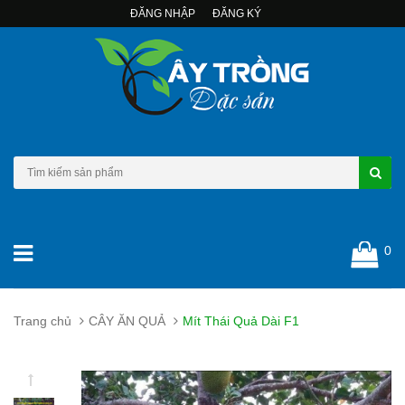
ĐĂNG NHẬP
ĐĂNG KÝ
0
Trang chủ
CÂY ĂN QUẢ
Mít Thái Quả Dài F1