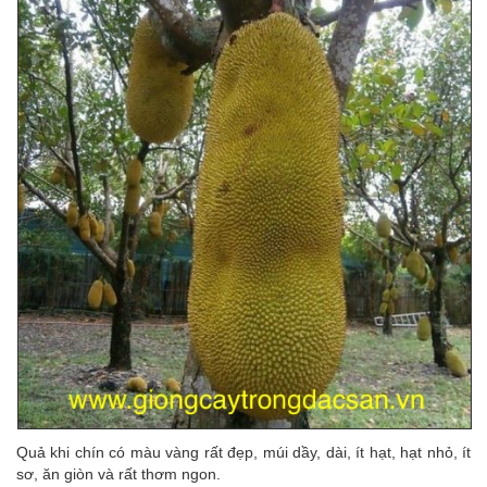
Quả khi chín có màu vàng rất đẹp, múi dầy, dài, ít hạt, hạt nhỏ, ít
sơ, ăn giòn và rất thơm ngon.