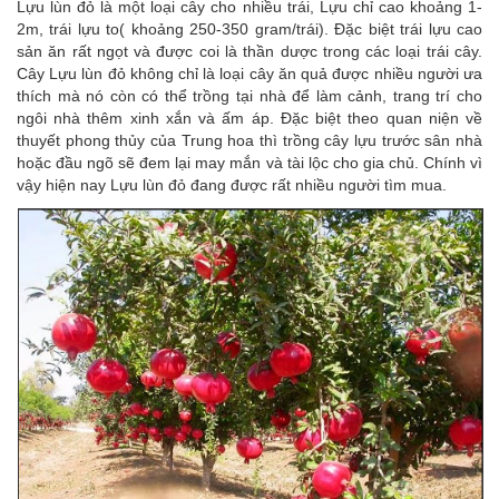
Lựu lùn đỏ là một loại cây cho nhiều trái, Lựu chỉ cao khoảng 1-
2m, trái lựu to( khoảng 250-350 gram/trái). Đặc biệt trái lựu cao
sản ăn rất ngọt và được coi là thần dược trong các loại trái cây.
Cây Lựu lùn đỏ không chỉ là loại cây ăn quả được nhiều người ưa
thích mà nó còn có thể trồng tại nhà để làm cảnh, trang trí cho
ngôi nhà thêm xinh xắn và ấm áp. Đặc biệt theo quan niện về
thuyết phong thủy của Trung hoa thì trồng cây lựu trước sân nhà
hoặc đầu ngõ sẽ đem lại may mắn và tài lộc cho gia chủ. Chính vì
vậy hiện nay Lựu lùn đỏ đang được rất nhiều người tìm mua.