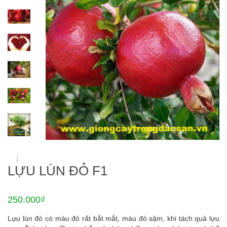
LỰU LÙN ĐỎ F1
250.000₫
Lựu lùn đỏ có màu đỏ rất bắt mắt, màu đỏ sậm, khi tách quả lựu