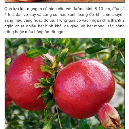
Quả lựu lùn mọng to có hình cầu với đường kính 8-10 cm, đầu có
4-5 lá đài, vỏ dày và cứng có màu xanh loang đỏ, khi chín chuyển
sang màu vàng hoặc đỏ tía. Trong quả có vách ngăn chia thành 2
ngăn chứa nhiều hạt hình khối đa giác, vỏ hạt mọng, sắc hồng
trắng hoặc màu hồng ăn rất ngon.