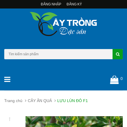
ĐĂNG NHẬP
ĐĂNG KÝ
0
Trang chủ
CÂY ĂN QUẢ
LỰU LÙN ĐỎ F1