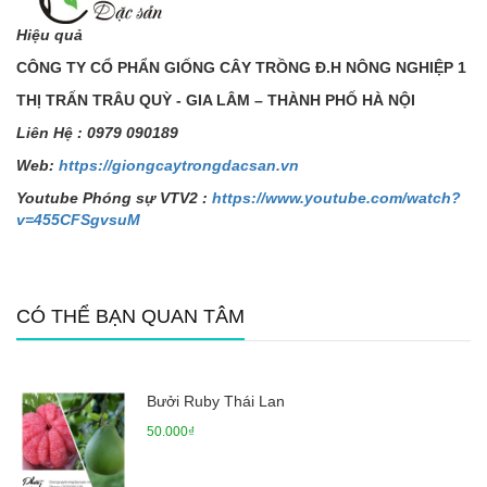
Hiệu quả
CÔNG TY CỔ PHẨN GIỐNG CÂY TRỒNG Đ.H NÔNG NGHIỆP 1
THỊ TRẤN TRÂU QUỲ - GIA LÂM – THÀNH PHỐ HÀ NỘI
Liên H
ệ
: 0979 090189
Web:
https://giongcaytrongdacsan.vn
Youtube Phóng sự VTV2 :
https://www.youtube.com/watch?
v=455CFSgvsuM
CÓ THỂ BẠN QUAN TÂM
Bưởi Ruby Thái Lan
50.000₫