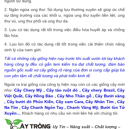
người sử dụng.
2. Ngăn ngừa ung thư: Sử dụng lựu thường xuyên sẽ giúp ức chế
sự tăng trưởng của các khối u, ngừa ung thư tuyến tiền liệt, ung
thư vú, ung thư phổi và ung thư da.
3. Lựu có tác dụng rất tốt trong việc điều hòa huyết áp và chống
lão hóa.
4. Lựu lùn đỏ có tác dụng rất tốt trong việc cải thiện chức năng
sinh lý của nam giới.
Tất cả những cây giống hiện nay trước khi xuất vườn tới tay khách
hàng công ty đều có gắn tem kiểm tra đạt chất lượng, đảm bảo
nguồn gốc xuất xứ cây giống rõ ràng của đơn vị cung cấp giúp bà
con yên tâm về chất lượng và phát triển kinh tế.
Ngoài ra trại giống của công ty hiện nay còn có các giống cây mới
như:
Cây Chery Mỹ , Cây táo ruột đỏ , Cây chery Brazil, Cây
Việt Quất, Cây Hồng Đào , Cây Nho Thân gỗ , Cây Bưởi vàng
, Cây bưởi đỏ Phúc Kiến, Cây cam Cara, Cây Nhãn Tím , Cây
Na Tím , Cây Chanh Ngón Tay , Chanh Vàng Mỹ, Bưởi lùn Tứ
Xuyên…
Khách hàng có nhu cầu xin mời liên hệ với chúng tôi:
Uy Tín – Năng s
uất – Chất lượng –