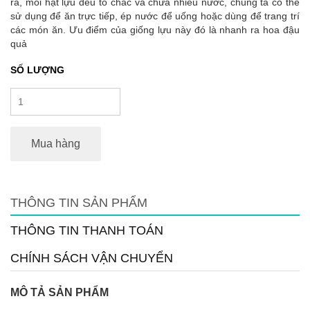
ra, mỗi hạt lựu đều to chắc và chứa nhiều nước, chúng ta có thể
sử dụng để ăn trực tiếp, ép nước để uống hoặc dùng để trang trí
các món ăn. Ưu điểm của giống lựu này đó là nhanh ra hoa đậu
quả
SỐ LƯỢNG
Mua hàng
THÔNG TIN SẢN PHẨM
THÔNG TIN THANH TOÁN
CHÍNH SÁCH VẬN CHUYỂN
MÔ TẢ SẢN PHẨM