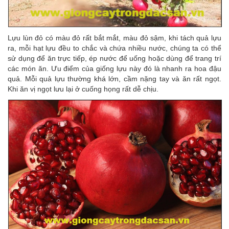
Lựu lùn đỏ có màu đỏ rất bắt mắt, màu đỏ sậm, khi tách quả lựu
ra, mỗi hạt lựu đều to chắc và chứa nhiều nước, chúng ta có thể
sử dụng để ăn trực tiếp, ép nước để uống hoặc dùng để trang trí
các món ăn. Ưu điểm của giống lựu này đó là nhanh ra hoa đậu
quả. Mỗi quả lựu thường khá lớn, cầm nặng tay và ăn rất ngọt.
Khi ăn vị ngọt lưu lại ở cuống họng rất dễ chịu.