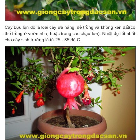
Cây Lựu lùn đỏ là loại cây ưa nắng, dễ trồng và không kén đất(có
thể trồng ở vườn nhà, hoặc trong các chậu lớn). Nhiệt độ tốt nhất
cho cây sinh trưởng là từ 25 - 35 độ C.