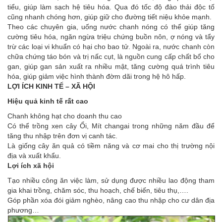
tiểu, giúp làm sạch hệ tiêu hóa. Qua đó tốc độ đào thải độc tố
cũng nhanh chóng hơn, giúp giữ cho đường tiết niệu khỏe mạnh.
Theo các chuyên gia, uống nước chanh nóng có thể giúp tăng
cường tiêu hóa, ngăn ngừa triệu chứng buồn nôn, ợ nóng và tẩy
trừ các loại vi khuẩn có hại cho bao tử. Ngoài ra, nước chanh còn
chữa chứng táo bón và trị nấc cụt, là nguồn cung cấp chất bổ cho
gan, giúp gan sản xuất ra nhiều mật, tăng cường quá trình tiêu
hóa, giúp giảm việc hình thành đờm dãi trong hệ hô hấp.
LỢI ÍCH KINH TẾ – XÃ HỘI
Hiệu quả kinh tế rất cao
Chanh không hạt cho doanh thu cao
Có thể trồng xen cây Ổi, Mít changai trong những năm đầu để
tăng thu nhập trên đơn vị canh tác.
Là giống cây ăn quả có tiềm năng và cơ mai cho thị trường nội
địa và xuất khẩu.
Lợi ích xã hội
Tạo nhiều công ăn việc làm, sử dụng được nhiều lao động tham
gia khai trồng, chăm sóc, thu hoạch, chế biến, tiêu thụ,….
Góp phần xóa đói giảm nghèo, nâng cao thu nhập cho cư dân địa
phương…