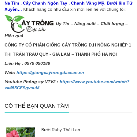
Na Tím , Cây Chanh Ngón Tay , Chanh Vàng Mỹ, Bưởi lùn Tứ
Xuyên…
Khách hàng có nhu cầu xin mời liên hệ với chúng tôi:
Uy Tín – Năng s
uất – Chất lượng –
Hiệu quả
CÔNG TY C
Ổ
PH
Ẩ
N GI
Ố
NG CÂY TR
Ồ
NG Đ.H NÔNG NGHI
Ệ
P 1
TH
Ị
TR
Ấ
N TRÂU QUỲ - GIA LÂM – THÀNH PH
Ố
HÀ N
Ộ
I
Liên H
ệ
: 0979 090189
Web:
https://giongcaytrongdacsan.vn
Youtube Phóng sự VTV2 :
https://www.youtube.com/watch?
v=455CFSgvsuM
CÓ THỂ BẠN QUAN TÂM
Bưởi Ruby Thái Lan