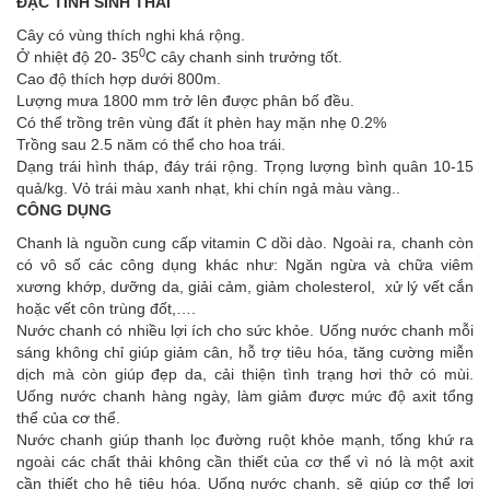
ĐẶC TÍNH SINH THÁI
Cây có vùng thích nghi khá rộng.
0
Ở nhiệt độ 20- 35
C cây chanh sinh trưởng tốt.
Cao độ thích hợp dưới 800m.
Lượng mưa 1800 mm trở lên được phân bố đều.
Có thể trồng trên vùng đất ít phèn hay mặn nhẹ 0.2%
Trồng sau 2.5 năm có thể cho hoa trái.
Dạng trái hình tháp, đáy trái rộng. Trọng lượng bình quân 10-15
quả/kg. Vỏ trái màu xanh nhạt, khi chín ngả màu vàng..
CÔNG DỤNG
Chanh là nguồn cung cấp vitamin C dồi dào. Ngoài ra, chanh còn
có vô số các công dụng khác như: Ngăn ngừa và chữa viêm
xương khớp, dưỡng da, giải cảm, giảm cholesterol, xử lý vết cắn
hoặc vết côn trùng đốt,….
Nước chanh có nhiều lợi ích cho sức khỏe. Uống nước chanh mỗi
sáng không chỉ giúp giảm cân, hỗ trợ tiêu hóa, tăng cường miễn
dịch mà còn giúp đẹp da, cải thiện tình trạng hơi thở có mùi.
Uống nước chanh hàng ngày, làm giảm được mức độ axit tổng
thể của cơ thể.
Nước chanh giúp thanh lọc đường ruột khỏe mạnh, tống khứ ra
ngoài các chất thải không cần thiết của cơ thể vì nó là một axit
cần thiết cho hệ tiêu hóa. Uống nước chanh, sẽ giúp cơ thể lợi