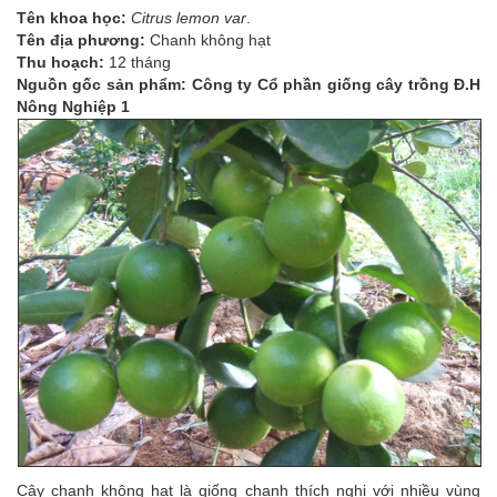
Tên khoa học:
Citrus lemon var
.
Tên địa phương:
Chanh không hạt
Thu hoạch:
12 tháng
Nguồn gốc sản phẩm: Công ty Cổ phần giống cây trồng Đ.H
Nông Nghiệp 1
Cây chanh không hạt là giống chanh thích nghi với nhiều vùng