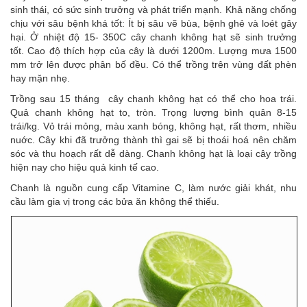
sinh thái, có sức sinh trưởng và phát triển mạnh. Khả năng chống
chịu với sâu bệnh khá tốt: Ít bị sâu vẽ bùa, bệnh ghẻ và loét gây
hại. Ở nhiệt độ 15- 350C cây chanh không hạt sẽ sinh trưởng
tốt. Cao độ thích hợp của cây là dưới 1200m. Lượng mưa 1500
mm trở lên được phân bố đều. Có thể trồng trên vùng đất phèn
hay mặn nhẹ.
Trồng sau 15 tháng cây chanh không hạt có thể cho hoa trái.
Quả chanh không hạt to, tròn. Trọng lượng bình quân 8-15
trái/kg. Vỏ trái mỏng, màu xanh bóng, không hạt, rất thơm, nhiều
nuớc. Cây khi đã trưởng thành thì gai sẽ bị thoái hoá nên chăm
sóc và thu hoạch rất dễ dàng. Chanh không hạt là loại cây trồng
hiện nay cho hiệu quả kinh tế cao.
Chanh là nguồn cung cấp Vitamine C, làm nước giải khát, nhu
cầu làm gia vị trong các bửa ăn không thể thiếu.