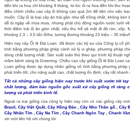
đến khi ra hoa chỉ khoảng 8 tháng, từ lúc ổi ra hoa đến khi thu h
điều chỉnh chiều cao cây ổi không cao quá 2m để tiện cho việc bao 
muốn. Cây ổi là loại cây ăn trái gần như dễ trồng nhất, không kén 
dễ bị ngập về mùa mưa, nhưng phải chủ động nguồn nước tưới về 
thời điểm trái ổi ăn giòn nhất, nếu thu trễ sẽ mất đi độ ròn, xốp. 
khoảng 2,3 – 3,5 tấn ổi/ha, tương đương khoảng 23 triệu – 35 triệu/
Hiện nay cây Ổi lê Đài Loan đã được các kỹ sư của Công ty cổ p
tính bằng phương pháp ghép cành xử lý vi ghép, phương pháp chi
dòng chất lượng nhất. Sản xuất tuân thủ theo qui trình kỹ thuật 
mầm bệnh vàng lá Greening. Chiều cao cây giống Ổi lê Đài Loan ca
Loan giống được áp dụng nhân giống vô tính bằng phương pháp g
phát triển tốt, cho năng suất cao, chất lượng ổn định, cây rất nhanh r
Tất cả những cây giống hiện nay trước khi xuất vườn tới ta
chất lượng, đảm bảo nguồn gốc xuất xứ cây giống rõ ràng c
lượng và phát triển kinh tế.
Ngoài ra trại giống của công ty hiện nay còn có các giống cây m
Brazil, Cây Việt Quất, Cây Hồng Đào , Cây Nho Thân gỗ , Cây 
Cây Nhãn Tím , Cây Na Tím , Cây Chanh Ngón Tay , Chanh Và
xin mời liên hệ với chúng tôi: