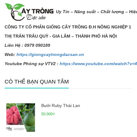
Uy Tín – Năng s
uất – Chất lượng – Hiệ
CÔNG TY C
Ổ
PH
Ẩ
N GI
Ố
NG CÂY TR
Ồ
NG Đ.H NÔNG NGHI
Ệ
P 1
TH
Ị
TR
Ấ
N TRÂU QUỲ - GIA LÂM – THÀNH PH
Ố
HÀ N
Ộ
I
Liên H
ệ
: 0979 090189
Web:
https://giongcaytrongdacsan.vn
Youtube Phóng sự VTV2 :
https://www.youtube.com/watch?v
CÓ THỂ BẠN QUAN TÂM
Bưởi Ruby Thái Lan
50.000₫