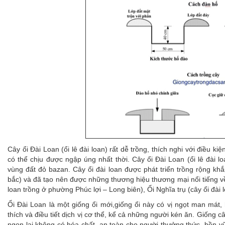
Cây ổi Đài Loan (ổi lê đài loan) rất dễ trồng, thích nghi với điều 
có thể chịu được ngập úng nhất thời. Cây ổi Đài Loan (ổi lê đài l
vùng đất đỏ bazan. Cây ổi đài loan được phát triển trồng rộng khắ
bắc) và đã tạo nên được những thương hiệu thương mại nổi tiếng về
loan trồng ở phường Phúc lợi – Long biên), Ổi Nghĩa trụ (cây ổi đài
Ổi Đài Loan là một giống ổi mới,giống ổi này có vị ngọt man mát, 
thích và điều tiết dịch vị cơ thể, kể cả những người kén ăn. Giống câ
ngon lại không có hóa chất, an toàn cho người thưởng thức, bền vữn