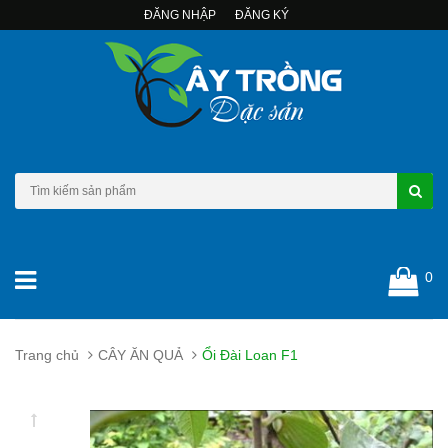
ĐĂNG NHẬP
ĐĂNG KÝ
0
Trang chủ
CÂY ĂN QUẢ
Ổi Đài Loan F1