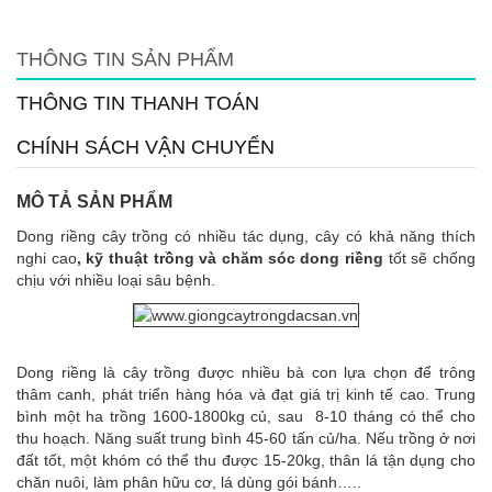
THÔNG TIN SẢN PHẨM
THÔNG TIN THANH TOÁN
CHÍNH SÁCH VẬN CHUYỂN
MÔ TẢ SẢN PHẨM
Dong riềng cây trồng có nhiều tác dụng, cây có khả năng thích
nghi cao
, kỹ thuật trồng và chăm sóc dong riềng
tốt sẽ chống
chịu với nhiều loại sâu bệnh.
Dong riềng là cây trồng được nhiều bà con lựa chọn để trông
thâm canh, phát triển hàng hóa và đạt giá trị kinh tế cao. Trung
bình một ha trồng 1600-1800kg củ, sau 8-10 tháng có thể cho
thu hoạch. Năng suất trung bình 45-60 tấn củ/ha. Nếu trồng ở nơi
đất tốt, một khóm có thể thu được 15-20kg, thân lá tận dụng cho
chăn nuôi, làm phân hữu cơ, lá dùng gói bánh…..