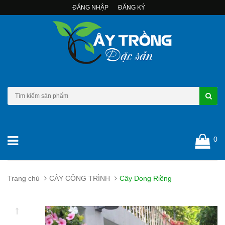
ĐĂNG NHẬP
ĐĂNG KÝ
0
Trang chủ
CÂY CÔNG TRÌNH
Cây Dong Riềng