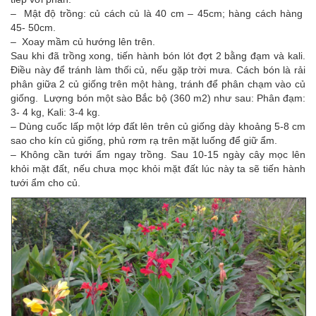
– Mật độ trồng: củ cách củ là 40 cm – 45cm; hàng cách hàng
45- 50cm.
– Xoay mầm củ hướng lên trên.
Sau khi đã trồng xong, tiến hành bón lót đợt 2 bằng đạm và kali.
Điều này để tránh làm thối củ, nếu gặp trời mưa. Cách bón là rải
phân giữa 2 củ giống trên một hàng, tránh để phân chạm vào củ
giống. Lượng bón một sào Bắc bộ (360 m2) như sau: Phân đạm:
3- 4 kg, Kali: 3-4 kg.
– Dùng cuốc lấp một lớp đất lên trên củ giống dày khoảng 5-8 cm
sao cho kín củ giống, phủ rơm rạ trên mặt luống để giữ ẩm.
– Không cần tưới ẩm ngay trồng. Sau 10-15 ngày cây mọc lên
khỏi mặt đất, nếu chưa mọc khỏi mặt đất lúc này ta sẽ tiến hành
tưới ẩm cho củ.