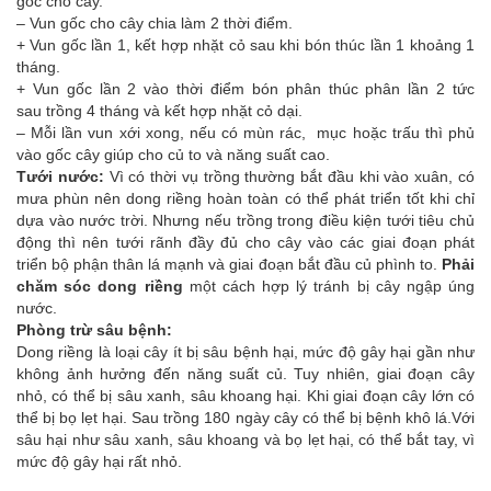
gốc cho cây.
– Vun gốc cho cây chia làm 2 thời điểm.
+ Vun gốc lần 1, kết hợp nhặt cỏ sau khi bón thúc lần 1 khoảng 1
tháng.
+ Vun gốc lần 2 vào thời điểm bón phân thúc phân lần 2 tức
sau trồng 4 tháng và kết hợp nhặt cỏ dại.
– Mỗi lần vun xới xong, nếu có mùn rác, mục hoặc trấu thì phủ
vào gốc cây giúp cho củ to và năng suất cao.
Tưới nước:
Vì có thời vụ trồng thường bắt đầu khi vào xuân, có
mưa phùn nên dong riềng hoàn toàn có thể phát triển tốt khi chỉ
dựa vào nước trời. Nhưng nếu trồng trong điều kiện tưới tiêu chủ
động thì nên tưới rãnh đầy đủ cho cây vào các giai đoạn phát
triển bộ phận thân lá mạnh và giai đoạn bắt đầu củ phình to.
Phải
chăm sóc dong riềng
một cách hợp lý tránh bị cây ngập úng
nước.
Phòng trừ sâu bệnh:
Dong riềng là loại cây ít bị sâu bệnh hại, mức độ gây hại gần như
không ảnh hưởng đến năng suất củ. Tuy nhiên, giai đoạn cây
nhỏ, có thể bị sâu xanh, sâu khoang hại. Khi giai đoạn cây lớn có
thể bị bọ lẹt hại. Sau trồng 180 ngày cây có thể bị bệnh khô lá.Với
sâu hại như sâu xanh, sâu khoang và bọ lẹt hại, có thể bắt tay, vì
mức độ gây hại rất nhỏ.