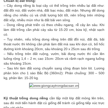
Chuẩn bị đất trồng:
– Cây dong riềng là loại cây có thể trồng trên nhiều lại đất như:
đất đồi núi, đất vườn nhà, đất bạc màu, đất mặn. Nhưng để dong
riềng cho nhiều củ và chất lượng bột tốt, nên trồng trên những
đất xốp, nhiều mùn như là đất bãi ven sông.
– Dong riềng phát triển củ theo chiều ngang, rễ cây ăn sâu. Khi
làm đất trồng cần phải cày sâu từ 15-20 cm, bừa kỹ, nhặt sạch
cỏ.
– Tuy nhiên, nếu trồng dong riềng trên đất đồi núi, đất đá, bãi
thoát nước thì không cần phải làm đất mà sau khi dọn cỏ, bổ hốc
đường kính khoảng 20cm, sâu khoảng 20 x 25cm sau đó trồng
– Nếu trồng trên đất ruộng, vườn, bãi đọng nước thì cần lên
luống rộng 1,4 – 2 m; cao 15cm- 20cm và rãnh rạch ngang luống
sâu khoảng 15cm.
– Sau khi làm đất xong chuyển sang công đoạn bón lót. Lương
phân bón cho 1 sào Bắc Bộ (360m2): Phân chuồng: 300 – 500
kg, phân lân: 15-20 kg.
Kỹ thuật trồng dong riềng
cần lấp một lớp đất mỏng lên trên,
sau đó mới tiến hành đặt củ giống để tránh củ giống tiếp xúc trực
tiếp với phân.