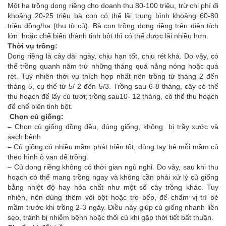
Một ha trồng dong riềng cho doanh thu 80-100 triệu, trừ chi phí đi
khoảng 20-25 triệu bà con có thể lãi trung bình khoảng 60-80
triệu đồng/ha (thu từ củ). Bà con trồng dong riềng trên diện tích
lớn hoặc chế biến thành tinh bột thì có thể được lãi nhiều hơn.
Thời vụ trồng:
Dong riềng là cây dài ngày, chịu hạn tốt, chịu rét khá. Do vậy, có
thể trồng quanh năm trừ những tháng quá nắng nóng hoặc quá
rét. Tuy nhiên thời vụ thích hợp nhất nên trồng từ tháng 2 đến
tháng 5, cụ thể từ 5/ 2 đến 5/3. Trồng sau 6-8 tháng, cây có thể
thu hoạch để lấy củ tươi; trồng sau10- 12 tháng, có thể thu hoạch
để chế biến tinh bột.
Chọn củ giống:
– Chọn củ giống đồng đều, đúng giống, không bị trầy xước và
sạch bệnh
– Củ giống có nhiều mầm phát triển tốt, dùng tay bẻ mỗi mầm củ
theo hình ô van để trồng.
– Củ dong riềng không có thời gian ngủ nghỉ. Do vây, sau khi thu
hoạch có thể mang trồng ngay và không cần phải xử lý củ giống
bằng nhiệt độ hay hóa chất như một số cây trồng khác. Tuy
nhiên, nên dùng thêm vôi bột hoặc tro bếp, để chấm vị trí bẻ
mầm trước khi trồng 2-3 ngày. Điều này giúp củ giống nhanh liền
sẹo, tránh bị nhiễm bệnh hoặc thối củ khi gặp thời tiết bất thuận.