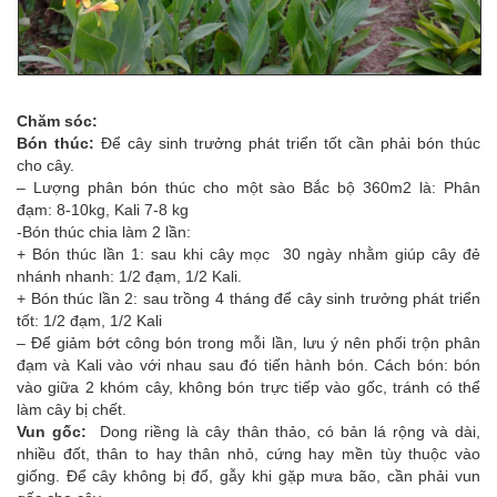
Chăm sóc:
Bón thúc:
Để cây sinh trưởng phát triển tốt cần phải bón thúc
cho cây.
– Lượng phân bón thúc cho một sào Bắc bộ 360m2 là: Phân
đạm: 8-10kg, Kali 7-8 kg
-Bón thúc chia làm 2 lần:
+ Bón thúc lần 1: sau khi cây mọc 30 ngày nhằm giúp cây đẻ
nhánh nhanh: 1/2 đạm, 1/2 Kali.
+ Bón thúc lần 2: sau trồng 4 tháng để cây sinh trưởng phát triển
tốt: 1/2 đạm, 1/2 Kali
– Để giảm bớt công bón trong mỗi lần, lưu ý nên phối trộn phân
đạm và Kali vào với nhau sau đó tiến hành bón. Cách bón: bón
vào giữa 2 khóm cây, không bón trực tiếp vào gốc, tránh có thể
làm cây bị chết.
Vun gốc:
Dong riềng là cây thân thảo, có bản lá rộng và dài,
nhiều đốt, thân to hay thân nhỏ, cứng hay mền tùy thuộc vào
giống. Để cây không bị đổ, gẫy khi gặp mưa bão, cần phải vun