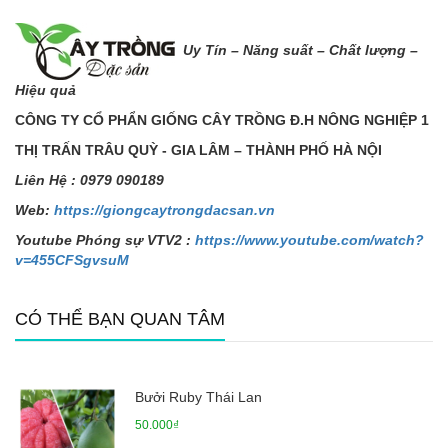
Uy Tín – Năng s
uất – Chất lượng –
Hiệu quả
CÔNG TY CỔ PHẨN GIỐNG CÂY TRỒNG Đ.H NÔNG NGHIỆP 1
THỊ TRẤN TRÂU QUỲ - GIA LÂM – THÀNH PHỐ HÀ NỘI
Liên H
ệ
: 0979 090189
Web:
https://giongcaytrongdacsan.vn
Youtube Phóng sự VTV2 :
https://www.youtube.com/watch?
v=455CFSgvsuM
CÓ THỂ BẠN QUAN TÂM
Bưởi Ruby Thái Lan
50.000₫