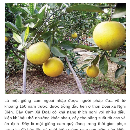
Là một giống cam ngoại nhập được người pháp đưa về từ
khoảng 150 năm trước, được trồng đầu tiên ở thôn Đoài xã Nghi
Diên. Cây Cam Xã Đoài có khả năng thích nghi với nhiều điều
kiện khí hậu thổ nhưỡng khác nhau, cây cho năng suất rất cao và
ổn định. Đây là một giống cam quý đang trong thời gian phục
tráng lại để bảo tồn và phát triển giống cam quý hiếm này. Hiện