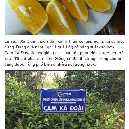
Lá
cam Xã Đoà
i thuôn dài, cành thưa có gai, eo lá rộng, mọc
đứng. Dạng quả nhót ( gọi là quả Lót) có năng suất cao hơn.
Cam Xã Đoài
là một giống chịu hạn tốt, phát triển được trên đất
xấu, đất cát pha ven biển. Giống có thể thích nghi rộng cho nên
đang được trồng phổ biến ở nhiều nơi trong nước.