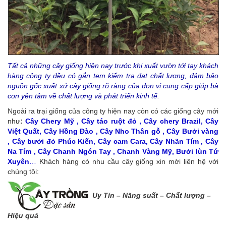
Tất cả những cây giống hiện nay trước khi xuất vườn tới tay khách
hàng công ty đều có gắn tem kiểm tra đạt chất lượng, đảm bảo
nguồn gốc xuất xứ cây giống rõ ràng của đơn vị cung cấp giúp bà
con yên tâm về chất lượng và phát triển kinh tế.
Ngoài ra trại giống của công ty hiện nay còn có các giống cây mới
như
:
Cây Chery Mỹ , Cây táo ruột đỏ , Cây chery Brazil, Cây
Việt Quất, Cây Hồng Đào , Cây Nho Thân gỗ , Cây Bưởi vàng
, Cây bưởi đỏ Phúc Kiến, Cây cam Cara, Cây Nhãn Tím , Cây
Na Tím , Cây Chanh Ngón Tay , Chanh Vàng Mỹ, Bưởi lùn Tứ
Xuyên
…
Khách hàng có nhu cầu cây giống xin mời liên hệ với
chúng tôi:
Uy Tín – Năng s
uất – Chất lượng –
Hiệu quả