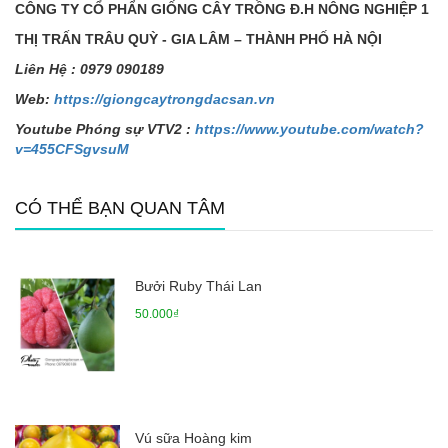
CÔNG TY C
Ổ
PH
Ẩ
N GI
Ố
NG CÂY TR
Ồ
NG Đ.H NÔNG NGHI
Ệ
P 1
TH
Ị
TR
Ấ
N TRÂU QUỲ - GIA LÂM – THÀNH PH
Ố
HÀ N
Ộ
I
Liên H
ệ
: 0979 090189
Web:
https://giongcaytrongdacsan.vn
Youtube Phóng sự VTV2 :
https://www.youtube.com/watch?
v=455CFSgvsuM
CÓ THỂ BẠN QUAN TÂM
Bưởi Ruby Thái Lan
50.000₫
Vú sữa Hoàng kim