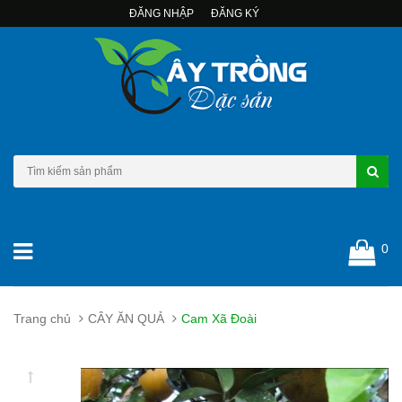
ĐĂNG NHẬP
ĐĂNG KÝ
0
Trang chủ
CÂY ĂN QUẢ
Cam Xã Đoài