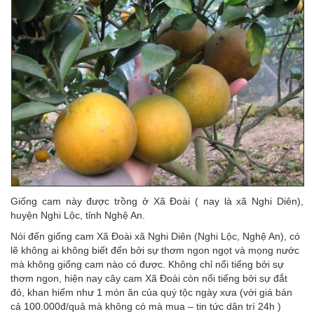
Giống cam này được trồng ở Xã Đoài ( nay là xã Nghi Diên),
huyện Nghi Lộc, tỉnh Nghệ An.
Nói đến giống cam Xã Đoài xã Nghi Diên (Nghi Lộc, Nghệ An), có
lẽ không ai không biết đến bởi sự thơm ngon ngọt và mọng nước
mà không giống cam nào có được. Không chỉ nổi tiếng bởi sự
thơm ngon, hiện nay cây cam Xã Đoài còn nổi tiếng bởi sự đắt
đỏ, khan hiếm như 1 món ăn của quý tộc ngày xưa (với giá bán
cả 100.000đ/quả mà không có mà mua – tin tức dân trí 24h )