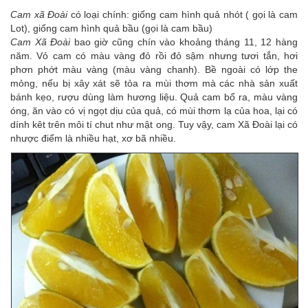
Cam xã Đoài
có loại chính: giống cam hình quả nhót ( gọi là cam
Lot), giống cam hình quả bầu (gọi là cam bầu)
Cam Xã Đoài
bao giờ cũng chín vào khoảng tháng 11, 12 hàng
năm. Vỏ cam có màu vàng đỏ rồi đỏ sậm nhưng tươi tắn, hơi
phơn phớt màu vàng (màu vàng chanh). Bề ngoài có lớp the
mỏng, nếu bị xây xát sẽ tỏa ra mùi thơm mà các nhà sản xuất
bánh kẹo, rượu dùng làm hương liệu. Quả cam bổ ra, màu vàng
óng, ăn vào có vị ngọt dịu của quả, có mùi thơm lạ của hoa, lại có
dính kêt trên môi tí chut như mật ong. Tuy vậy, cam Xã Đoài lại có
nhược điểm là nhiều hạt, xơ bã nhiều.