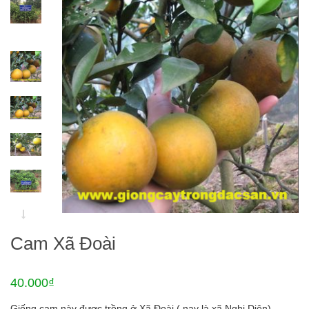
Cam Xã Đoài
40.000₫
Giống cam này được trồng ở Xã Đoài ( nay là xã Nghi Diên),